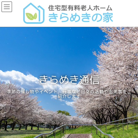
コ
ナ
ン
ビ
テ
ゲ
ン
ー
ツ
シ
へ
ョ
ス
ン
キ
に
ッ
移
プ
動
きらめき通信
季節の催し物やイベント、行事など日々の活動や出来事をご
紹介します